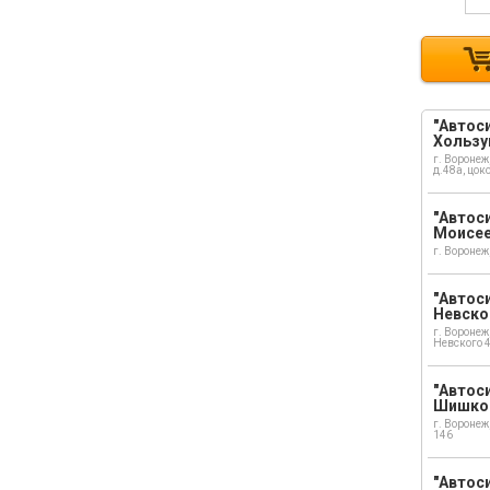
"Автоси
Хользу
г. Воронеж
д.48а, цок
"Автоси
Моисе
г. Воронеж
"Автоси
Невско
г. Воронеж
Невского 
"Автоси
Шишко
г. Воронеж
146
"Автос