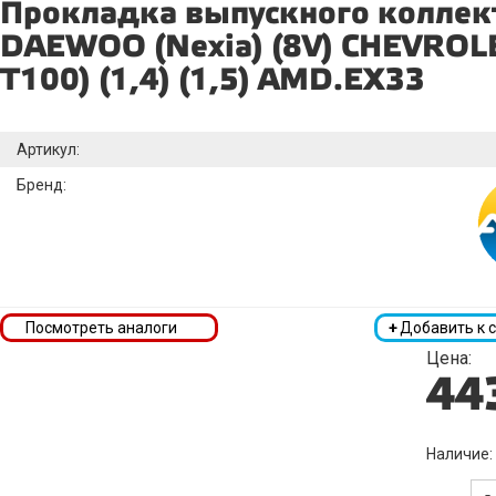
Прокладка выпускного коллек
DAEWOO (Nexia) (8V) CHEVROLE
T100) (1,4) (1,5) AMD.EX33
Артикул:
Бренд:
Посмотреть аналоги
+
Добавить к 
Цена:
44
Наличие:
-