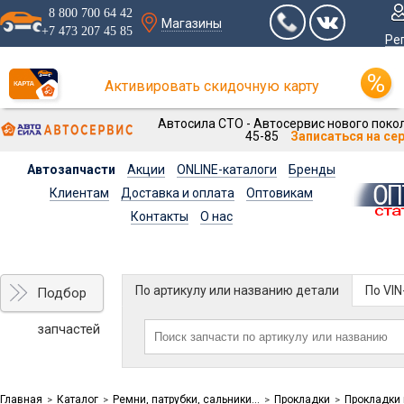
8 800 700 64 42
Магазины
+7 473 207 45 85
Ре
Активировать скидочную карту
Автосила СТО - Автосервис нового покол
45-85
Записаться на се
Автозапчасти
Акции
ONLINE-каталоги
Бренды
Клиентам
Доставка и оплата
Оптовикам
Контакты
О нас
По артикулу или названию детали
По VI
Подбор
запчастей
Главная
Каталог
Ремни, патрубки, сальники...
Прокладки
Прокладки
>
>
>
>