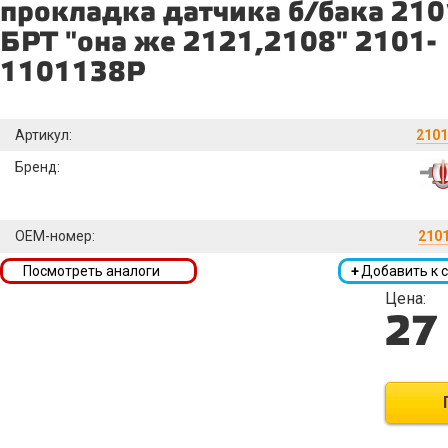
прокладка датчика б/бака 210
БРТ "она же 2121,2108" 2101-
1101138Р
Артикул:
2101
Бренд:
OEM-номер:
210
Посмотреть аналоги
+
Добавить к 
Цена:
27