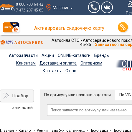
8 800 700 64 42
Магазины
+7 473 207 45 85
Ре
Активировать скидочную карту
Автосила СТО - Автосервис нового покол
45-85
Записаться на се
Автозапчасти
Акции
ONLINE-каталоги
Бренды
Клиентам
Доставка и оплата
Оптовикам
Контакты
О нас
По артикулу или названию детали
По VI
Подбор
запчастей
Главная
Каталог
Ремни, патрубки, сальники...
Прокладки
Прокладки
>
>
>
>