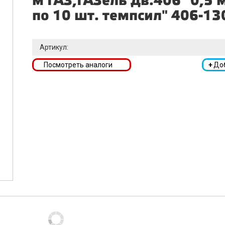
м ГАЗ,ГАЗель дв.406 "0,5 м
по 10 шт. темпсил" 406-1
Артикул:
Посмотреть аналоги
+
До