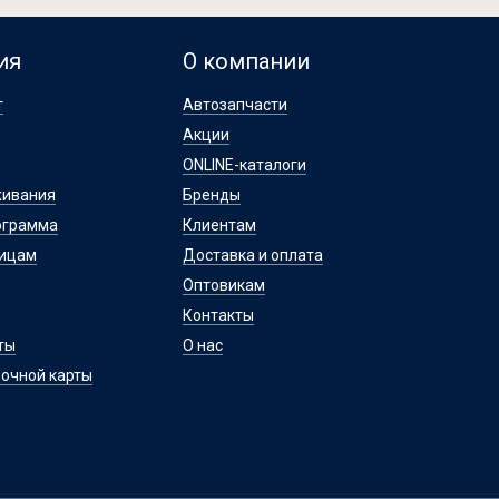
ия
О компании
т
Автозапчасти
Акции
ONLINE-каталоги
живания
Бренды
ограмма
Клиентам
лицам
Доставка и оплата
Оптовикам
Контакты
ты
О нас
очной карты