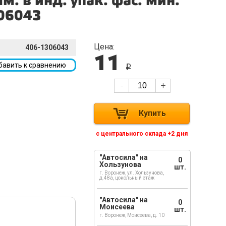
м. в инд. упак. фас. мин.
306043
Цена:
406-1306043
11
бавить к сравнению
i
-
+
Купить
с центрального склада +2 дня
"Автосила" на
0
Хользунова
шт.
г. Воронеж, ул. Хользунова,
д.48а, цокольный этаж
"Автосила" на
0
Моисеева
шт.
г. Воронеж, Моисеева, д. 10