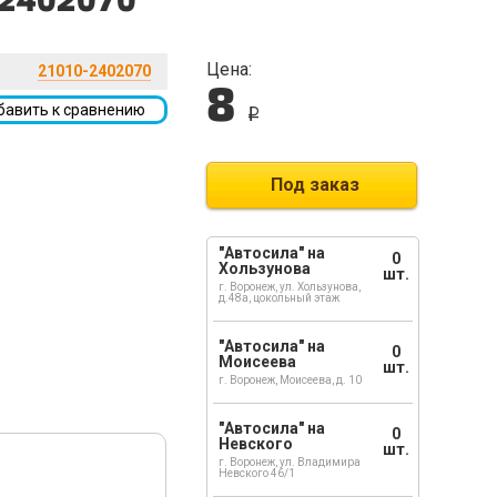
1-2402070
Цена:
21010-2402070
8
бавить к сравнению
i
Под заказ
"Автосила" на
0
Хользунова
шт.
г. Воронеж, ул. Хользунова,
д.48а, цокольный этаж
"Автосила" на
0
Моисеева
шт.
г. Воронеж, Моисеева, д. 10
"Автосила" на
0
Невского
шт.
г. Воронеж, ул. Владимира
Невского 46/1