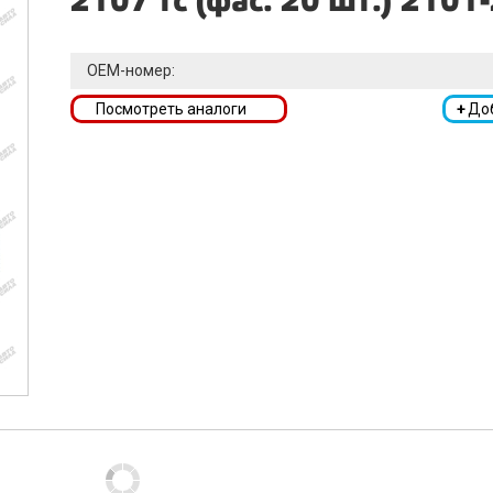
2107 тс (фас. 20 шт.) 210
OEM-номер:
Посмотреть аналоги
+
До