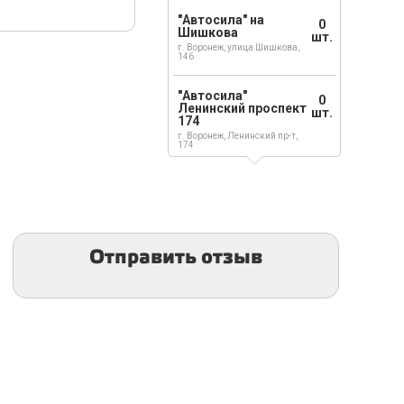
"Автосила" на
0
Шишкова
шт.
г. Воронеж, улица Шишкова,
146
"Автосила"
0
Ленинский проспект
шт.
174
г. Воронеж, Ленинский пр-т,
174
Отправить отзыв