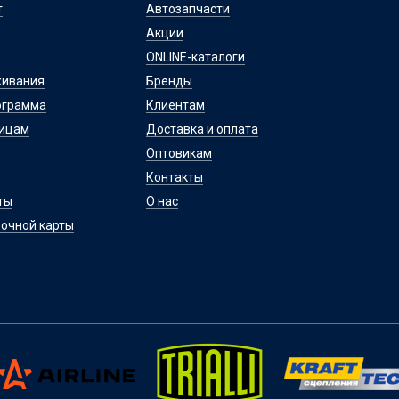
т
Автозапчасти
Акции
ONLINE-каталоги
живания
Бренды
ограмма
Клиентам
лицам
Доставка и оплата
Оптовикам
Контакты
ты
О нас
очной карты