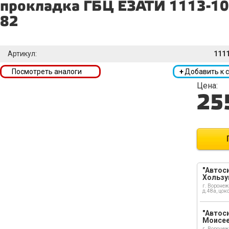
прокладка ГБЦ ЕЗАТИ 1113-10
82
Артикул:
111
Посмотреть аналоги
+
Добавить к 
Цена:
25
"Автоси
Хользу
г. Воронеж
д.48а, цок
"Автоси
Моисе
г. Воронеж