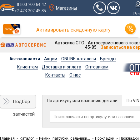
8 800 700 64 42
Магазины
+7 473 207 45 85
Ре
Активировать скидочную карту
Автосила СТО - Автосервис нового покол
45-85
Записаться на се
Автозапчасти
Акции
ONLINE-каталоги
Бренды
Клиентам
Доставка и оплата
Оптовикам
Контакты
О нас
По артикулу или названию детали
По VI
Подбор
запчастей
Главная
Каталог
Ремни, патрубки, сальники...
Прокладки
Прокладки 
>
>
>
>