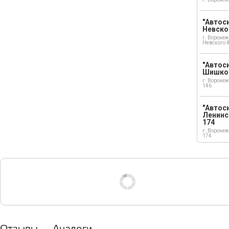
"Автоси
Невско
г. Воронеж
Невского 
"Автоси
Шишко
г. Воронеж
146
"Автос
Ленинс
174
г. Воронеж
174