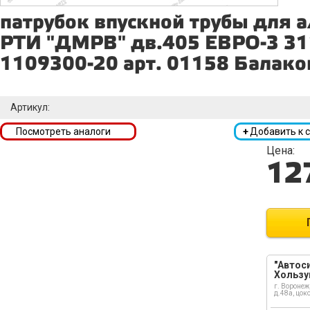
патрубок впускной трубы для 
РТИ "ДМРВ" дв.405 ЕВРО-3 31
1109300-20 арт. 01158 Балак
Артикул:
Посмотреть аналоги
+
Добавить к 
Цена:
12
"Автоси
Хользу
г. Воронеж
д.48а, цок