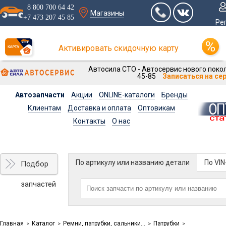
8 800 700 64 42
Магазины
+7 473 207 45 85
Ре
Активировать скидочную карту
Автосила СТО - Автосервис нового покол
45-85
Записаться на се
Автозапчасти
Акции
ONLINE-каталоги
Бренды
Клиентам
Доставка и оплата
Оптовикам
Контакты
О нас
По артикулу или названию детали
По VI
Подбор
запчастей
Главная
Каталог
Ремни, патрубки, сальники...
Патрубки
>
>
>
>