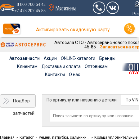
8 800 700 64 42
Магазины
+7 473 207 45 85
Ре
Активировать скидочную карту
Автосила СТО - Автосервис нового покол
45-85
Записаться на се
Автозапчасти
Акции
ONLINE-каталоги
Бренды
Клиентам
Доставка и оплата
Оптовикам
Контакты
О нас
По артикулу или названию детали
По VI
Подбор
запчастей
Главная
Каталог
Ремни, патрубки, сальники...
Кольца уплотнительные
>
>
>