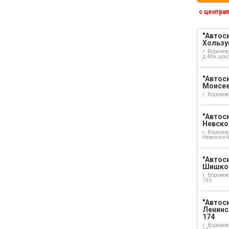
с централ
"Автоси
Хользу
г. Воронеж
д.48а, цок
"Автоси
Моисе
г. Воронеж
"Автоси
Невско
г. Воронеж
Невского 
"Автоси
Шишко
г. Воронеж
146
"Автос
Ленинс
174
г. Воронеж