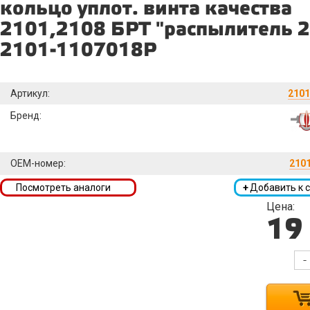
кольцо уплот. винта качества
2101,2108 БРТ "распылитель 
2101-1107018Р
Артикул:
2101
Бренд:
OEM-номер:
210
Посмотреть аналоги
+
Добавить к 
Цена:
19
-