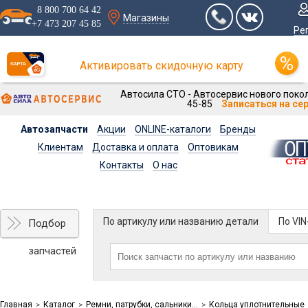
8 800 700 64 42
Магазины
+7 473 207 45 85
Ре
Активировать скидочную карту
Автосила СТО - Автосервис нового покол
45-85
Записаться на се
Автозапчасти
Акции
ONLINE-каталоги
Бренды
Клиентам
Доставка и оплата
Оптовикам
Контакты
О нас
По артикулу или названию детали
По VI
Подбор
запчастей
Главная
Каталог
Ремни, патрубки, сальники...
Кольца уплотнительные
>
>
>