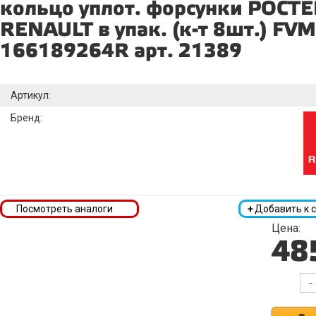
кольцо уплот. форсунки РОСТ
RENAULT в упак. (к-т 8шт.) FV
166189264R арт. 21389
Артикул:
Бренд:
Посмотреть аналоги
+
Добавить к 
Цена:
48
-