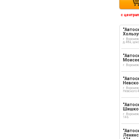
с централ
"Автоси
Хользу
г. Воронеж
д.48а, цок
"Автоси
Моисе
г. Воронеж
"Автоси
Невско
г. Воронеж
Невского 
"Автоси
Шишко
г. Воронеж
146
"Автос
Ленинс