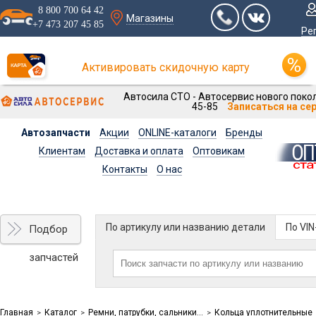
8 800 700 64 42
Магазины
+7 473 207 45 85
Ре
Активировать скидочную карту
Автосила СТО - Автосервис нового покол
45-85
Записаться на се
Автозапчасти
Акции
ONLINE-каталоги
Бренды
Клиентам
Доставка и оплата
Оптовикам
Контакты
О нас
По артикулу или названию детали
По VI
Подбор
запчастей
Главная
Каталог
Ремни, патрубки, сальники...
Кольца уплотнительные
>
>
>