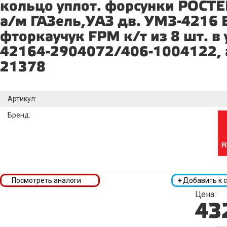
кольцо уплот. форсунки РОСТ
а/м ГАЗель,УАЗ дв. УМЗ-4216 
фторкаучук FPM к/т из 8 шт. в 
42164-2904072/406-1004122, 
21378
Артикул:
Бренд:
Посмотреть аналоги
+
Добавить к 
Цена:
43