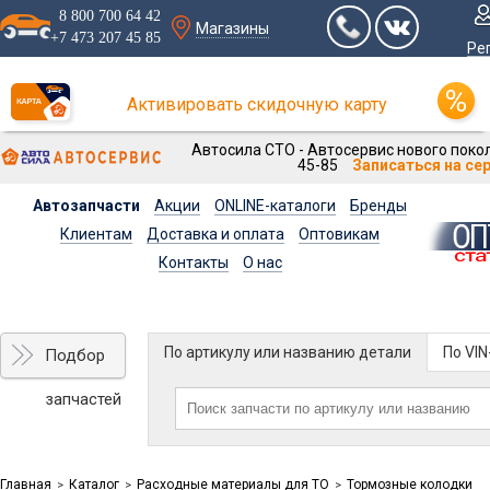
8 800 700 64 42
Магазины
+7 473 207 45 85
Ре
Активировать скидочную карту
Автосила СТО - Автосервис нового покол
45-85
Записаться на се
Автозапчасти
Акции
ONLINE-каталоги
Бренды
Клиентам
Доставка и оплата
Оптовикам
Контакты
О нас
По артикулу или названию детали
По VI
Подбор
запчастей
Главная
Каталог
Расходные материалы для ТО
Тормозные колодки
>
>
>