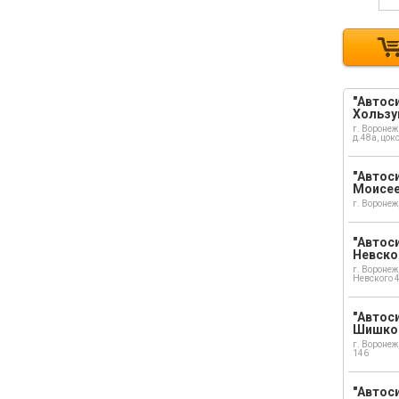
"Автоси
Хользу
г. Воронеж
д.48а, цок
"Автоси
Моисе
г. Воронеж
"Автоси
Невско
г. Воронеж
Невского 
"Автоси
Шишко
г. Воронеж
146
"Автос