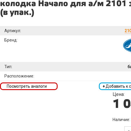
колодка Начало для а/м 2101
(в упак.)
Артикул:
21
Бренд:
Тип:
б
Расположение:
Посмотреть аналоги
+
Добавить к 
Цена:
1 
Наличие:
-