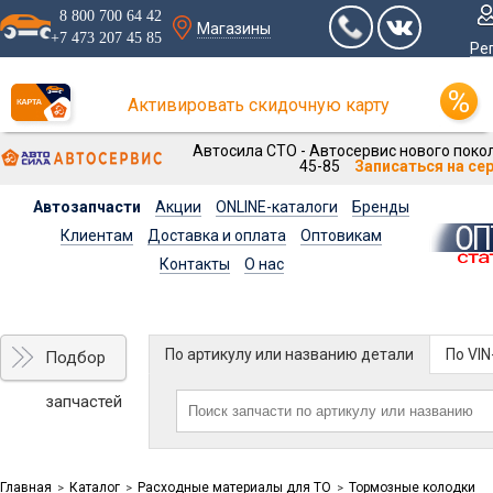
8 800 700 64 42
Магазины
+7 473 207 45 85
Ре
Активировать скидочную карту
Автосила СТО - Автосервис нового покол
45-85
Записаться на се
Автозапчасти
Акции
ONLINE-каталоги
Бренды
Клиентам
Доставка и оплата
Оптовикам
Контакты
О нас
По артикулу или названию детали
По VI
Подбор
запчастей
Главная
Каталог
Расходные материалы для ТО
Тормозные колодки
>
>
>