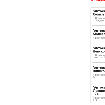
"Автоси
Хользу
г. Воронеж
д.48а, цок
"Автоси
Моисе
г. Воронеж
"Автоси
Невско
г. Воронеж
Невского 
"Автоси
Шишко
г. Воронеж
146
"Автос
Ленинс
174
г. Воронеж
174