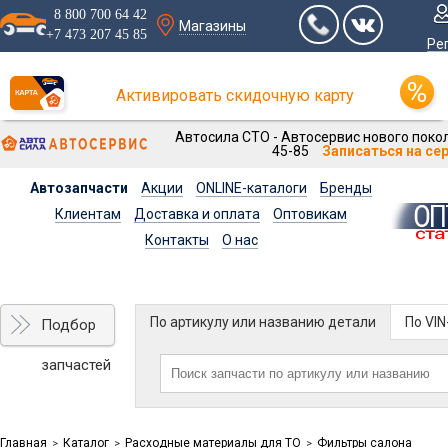
8 800 700 64 42
Магазины
+7 473 207 45 85
Ре
Активировать скидочную карту
Автосила СТО - Автосервис нового покол
45-85
Записаться на се
Автозапчасти
Акции
ONLINE-каталоги
Бренды
Клиентам
Доставка и оплата
Оптовикам
Контакты
О нас
По артикулу или названию детали
По VI
Подбор
запчастей
Главная
Каталог
Расходные материалы для ТО
Фильтры салона
>
>
>