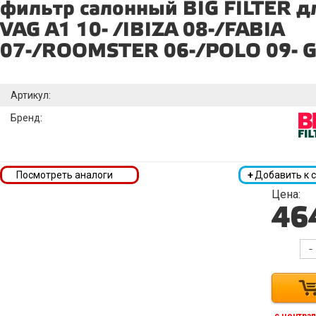
фильтр салонный BIG FILTER д
VAG A1 10- /IBIZA 08-/FABIA
07-/ROOMSTER 06-/POLO 09- 
Артикул:
Бренд:
Посмотреть аналоги
+
Добавить к 
Цена:
46
-
с централ