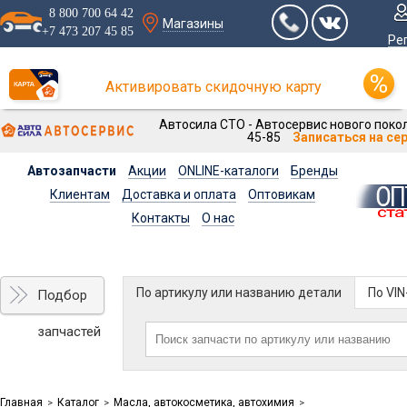
8 800 700 64 42
Магазины
+7 473 207 45 85
Ре
Активировать скидочную карту
Автосила СТО - Автосервис нового покол
45-85
Записаться на се
Автозапчасти
Акции
ONLINE-каталоги
Бренды
Клиентам
Доставка и оплата
Оптовикам
Контакты
О нас
По артикулу или названию детали
По VI
Подбор
запчастей
Главная
Каталог
Масла, автокосметика, автохимия
>
>
>