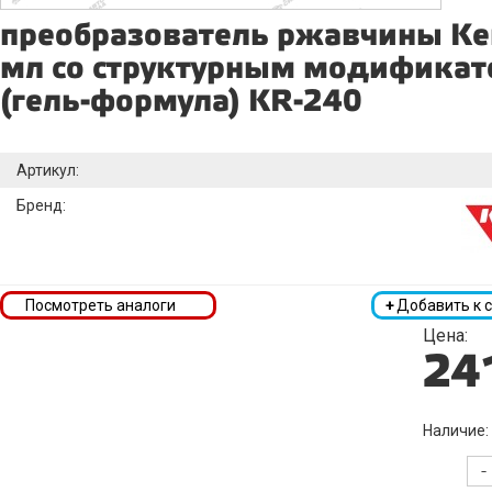
преобразователь ржавчины Ke
мл со структурным модифика
(гель-формула) KR-240
Артикул:
Бренд:
Посмотреть аналоги
+
Добавить к 
Цена:
24
Наличие:
-