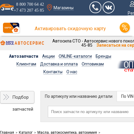
8 800 700 64 42
Магазины
+7 473 207 45 85
Ре
Активировать скидочную карту
Автосила СТО - Автосервис нового покол
45-85
Записаться на се
Автозапчасти
Акции
ONLINE-каталоги
Бренды
Клиентам
Доставка и оплата
Оптовикам
Контакты
О нас
По артикулу или названию детали
По VI
Подбор
запчастей
Главная
Каталог
Масла, автокосметика, автохимия
>
>
>