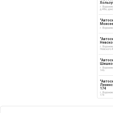
Хользу
г. Воронеж
д.48а, цок
"Автоси
Моисе
г. Воронеж
"Автоси
Невско
г. Воронеж
Невского 
"Автоси
Шишко
г. Воронеж
146
"Автос
Ленинс
174
г. Воронеж
174