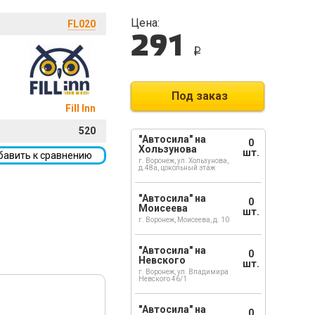
Цена:
FL020
291
i
Под заказ
Fill Inn
520
"Автосила" на
0
Хользунова
шт.
бавить к сравнению
г. Воронеж, ул. Хользунова,
д.48а, цокольный этаж
"Автосила" на
0
Моисеева
шт.
г. Воронеж, Моисеева, д. 10
"Автосила" на
0
Невского
шт.
г. Воронеж, ул. Владимира
Невского 46/1
"Автосила" на
0