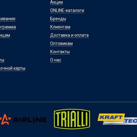
Акции
ONLINE-каталоги
живания
Бренды
ограмма
Клиентам
лицам
Доставка и оплата
Оптовикам
Контакты
ты
О нас
очной карты