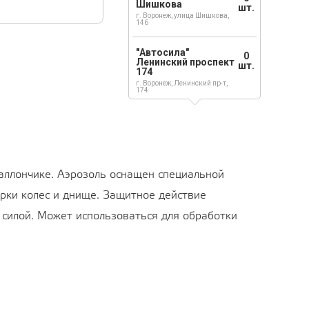
Шишкова
шт.
г. Воронеж, улица Шишкова,
146
"Автосила"
0
Ленинский проспект
шт.
174
г. Воронеж, Ленинский пр-т,
174
баллончике. Аэрозоль оснащен специальной
арки колес и днище. Защитное действие
силой. Может использоваться для обработки