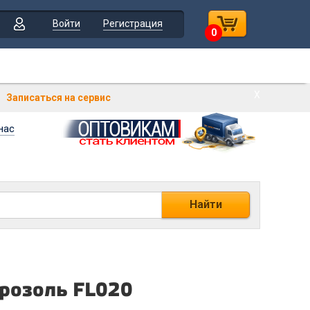
Войти
Регистрация
0
Х
Записаться на сервис
нас
Найти
эрозоль FL020