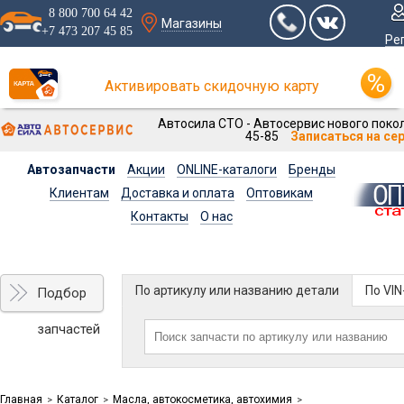
8 800 700 64 42
Магазины
+7 473 207 45 85
Ре
Активировать скидочную карту
Автосила СТО - Автосервис нового покол
45-85
Записаться на се
Автозапчасти
Акции
ONLINE-каталоги
Бренды
Клиентам
Доставка и оплата
Оптовикам
Контакты
О нас
По артикулу или названию детали
По VI
Подбор
запчастей
Главная
Каталог
Масла, автокосметика, автохимия
>
>
>