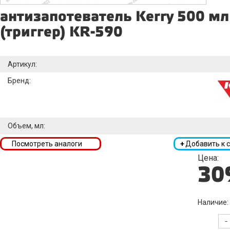
антизапотеватель Kerry 500 мл
(триггер) KR-590
Артикул:
Бренд:
Объем, мл:
Посмотреть аналоги
+
Добавить к 
Цена:
30
Наличие:
-