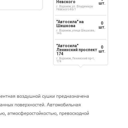
Невского
шт.
г. Воронеж, ул. Владимира
Невского 46/1
"Автосила" на
0
Шишкова
шт.
г. Воронеж, улица Шишкова,
146
"Автосила"
0
Ленинский проспект
шт.
174
г. Воронеж, Ленинский пр-т,
174
нентная воздушной сушки предназначена
ованных поверхностей. Автомобильная
тью, атмосферостойкостью, превосходной