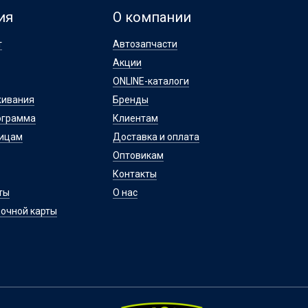
ия
О компании
т
Автозапчасти
Акции
ONLINE-каталоги
живания
Бренды
ограмма
Клиентам
лицам
Доставка и оплата
Оптовикам
Контакты
ты
О нас
очной карты