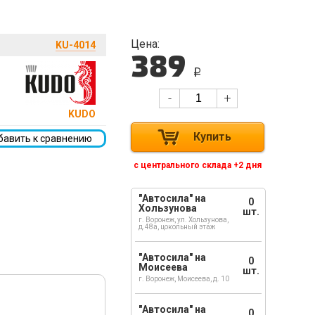
Цена:
KU-4014
389
i
-
+
KUDO
Купить
бавить к сравнению
с центрального склада +2 дня
"Автосила" на
0
Хользунова
шт.
г. Воронеж, ул. Хользунова,
д.48а, цокольный этаж
"Автосила" на
0
Моисеева
шт.
г. Воронеж, Моисеева, д. 10
"Автосила" на
0