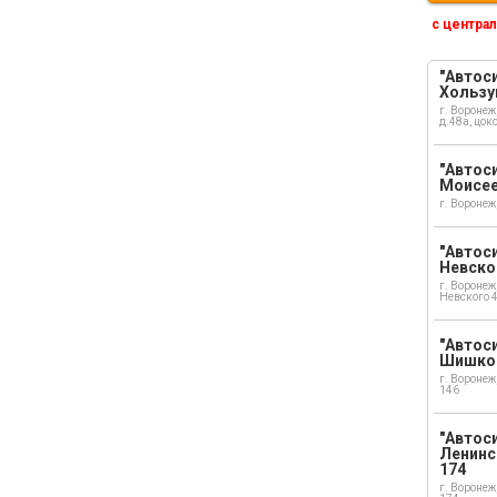
с централ
"Автоси
Хользу
г. Воронеж
д.48а, цок
"Автоси
Моисе
г. Воронеж
"Автоси
Невско
г. Воронеж
Невского 
"Автоси
Шишко
г. Воронеж
146
"Автос
Ленинс
174
г. Воронеж