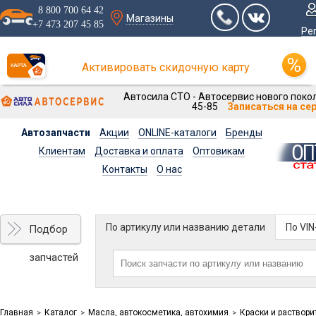
8 800 700 64 42
Магазины
+7 473 207 45 85
Ре
Активировать скидочную карту
Автосила СТО - Автосервис нового покол
45-85
Записаться на се
Автозапчасти
Акции
ONLINE-каталоги
Бренды
Клиентам
Доставка и оплата
Оптовикам
Контакты
О нас
По артикулу или названию детали
По VI
Подбор
запчастей
Главная
Каталог
Масла, автокосметика, автохимия
Краски и раствори
>
>
>