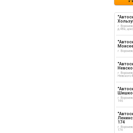
"Автоси
Хользу
г. Воронеж
д.48а, цок
"Автоси
Моисе
г. Воронеж
"Автоси
Невско
г. Воронеж
Невского 
"Автоси
Шишко
г. Воронеж
146
"Автос
Ленинс
174
г. Воронеж
174