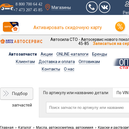
8 800 700 64 42
Магазины
+7 473 207 45 85
Ре
Активировать скидочную карту
Автосила СТО - Автосервис нового покол
45-85
Записаться на се
Автозапчасти
Акции
ONLINE-каталоги
Бренды
Клиентам
Доставка и оплата
Оптовикам
Контакты
О нас
По артикулу или названию детали
По VI
Подбор
запчастей
Главная
Каталог
Масла, автокосметика, автохимия
Краски и раствори
>
>
>