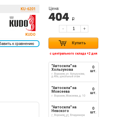
Цена:
KU-6201
404
i
-
+
KUDO
Купить
бавить к сравнению
с центрального склада +2 дня
"Автосила" на
0
Хользунова
шт.
г. Воронеж, ул. Хользунова,
д.48а, цокольный этаж
"Автосила" на
0
Моисеева
шт.
г. Воронеж, Моисеева, д. 10
"Автосила" на
0
Невского
шт.
г. Воронеж, ул. Владимира