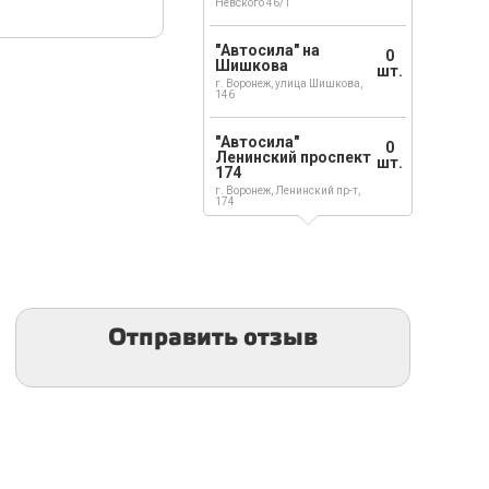
Невского 46/1
"Автосила" на
0
Шишкова
шт.
г. Воронеж, улица Шишкова,
146
"Автосила"
0
Ленинский проспект
шт.
174
г. Воронеж, Ленинский пр-т,
174
Отправить отзыв