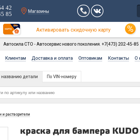
64 42
Магазины
45 85
Активировать скидочную карту
Автосила СТО - Автосервис нового поколения. +7(473) 202-45-85
Клиентам
Доставка и оплата
Оптовикам
Контакты
О 
и названию детали
По VIN-номеру
и и растворители
краска для бампера KUDO 