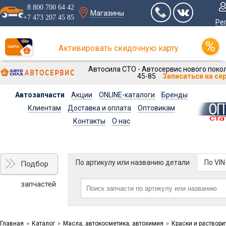
8 800 700 64 42
Магазины
+7 473 207 45 85
Ре
Активировать скидочную карту
Автосила СТО - Автосервис нового покол
45-85
Записаться на се
Автозапчасти
Акции
ONLINE-каталоги
Бренды
Клиентам
Доставка и оплата
Оптовикам
Контакты
О нас
По артикулу или названию детали
По VI
Подбор
запчастей
Главная
Каталог
Масла, автокосметика, автохимия
Краски и раствори
>
>
>