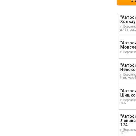
"Автоси
Хользу
г. Воронеж
д.48а, цок
"Автоси
Моисе
г. Воронеж
"Автоси
Невско
г. Воронеж
Невского 
"Автоси
Шишко
г. Воронеж
146
"Автос
Ленинс
174
г. Воронеж
174