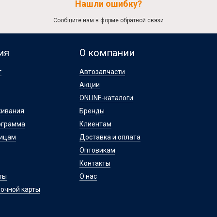
Нашли ошибку?
Сообщите нам в форме обратной связи
ия
О компании
т
Автозапчасти
Акции
ONLINE-каталоги
живания
Бренды
ограмма
Клиентам
лицам
Доставка и оплата
Оптовикам
Контакты
ты
О нас
очной карты