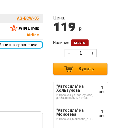
Цена:
AG-ECW-05
119
i
Airline
Наличие:
мало
бавить к сравнению
-
+
Купить
"Автосила" на
1
Хользунова
шт.
г. Воронеж, ул. Хользунова,
д.48а, цокольный этаж
"Автосила" на
1
Моисеева
шт.
г. Воронеж, Моисеева, д. 10