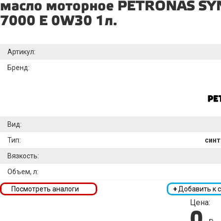
масло моторное PETRONAS S
7000 E 0W30 1л.
Артикул:
Бренд:
Вид:
Тип:
синт
Вязкость:
Объем, л:
Посмотреть аналоги
+
Добавить к 
Цена:
0