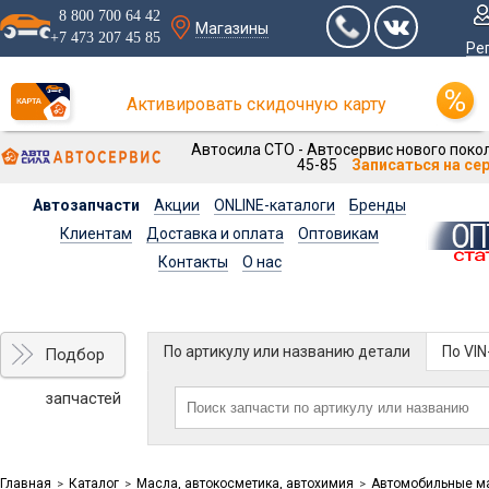
8 800 700 64 42
Магазины
+7 473 207 45 85
Ре
Активировать скидочную карту
Автосила СТО - Автосервис нового покол
45-85
Записаться на се
Автозапчасти
Акции
ONLINE-каталоги
Бренды
Клиентам
Доставка и оплата
Оптовикам
Контакты
О нас
По артикулу или названию детали
По VI
Подбор
запчастей
Главная
Каталог
Масла, автокосметика, автохимия
Автомобильные м
>
>
>