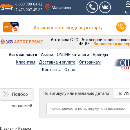
8 800 700 64 42
Магазины
+7 473 207 45 85
Ре
Активировать скидочную карту
Автосила СТО - Автосервис нового покол
45-85
Записаться на се
Автозапчасти
Акции
ONLINE-каталоги
Бренды
Клиентам
Доставка и оплата
Оптовикам
Контакты
О нас
По артикулу или названию детали
По VI
Подбор
запчастей
Главная
Каталог
>