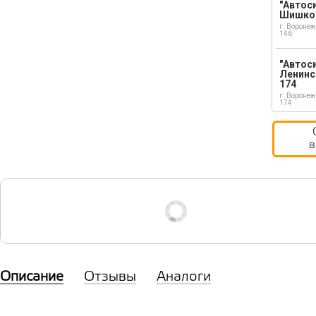
"Автоси
Шишко
г. Воронеж
146
"Автос
Ленинс
174
г. Воронеж
174
в
Описание
Отзывы
Аналоги