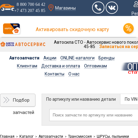
8 800 700 64 42
Магазины
+7 473 207 45 85
Ре
Активировать скидочную карту
Автосила СТО - Автосервис нового покол
45-85
Записаться на се
Автозапчасти
Акции
ONLINE-каталоги
Бренды
Клиентам
Доставка и оплата
Оптовикам
Контакты
О нас
По артикулу или названию детали
По VI
Подбор
запчастей
Главная
Каталог
Автозапчасти
Трансмиссия
ШРУСы, пыльники
>
>
>
>