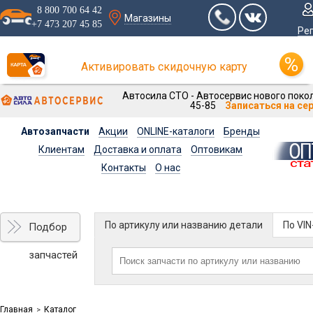
8 800 700 64 42
Магазины
+7 473 207 45 85
Ре
Активировать скидочную карту
Автосила СТО - Автосервис нового покол
45-85
Записаться на се
Автозапчасти
Акции
ONLINE-каталоги
Бренды
Клиентам
Доставка и оплата
Оптовикам
Контакты
О нас
По артикулу или названию детали
По VI
Подбор
запчастей
Главная
Каталог
>