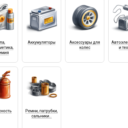
ла,
Аккумуляторы
Аксессуары для
Автоэле
метика,
колес
и те
имия
сность
Ремни, патрубки,
сальники...