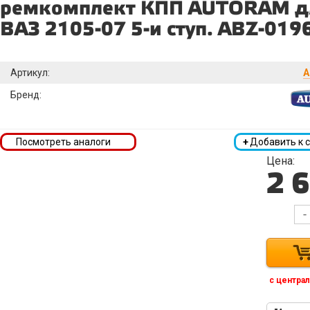
ремкомплект КПП AUTORAM д
ВАЗ 2105-07 5-и ступ. ABZ-019
Артикул:
A
Бренд:
Посмотреть аналоги
+
Добавить к 
Цена:
2 
-
с централ