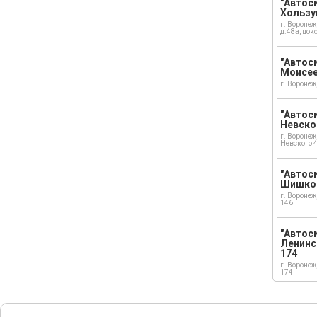
"Автоси
Хользу
г. Воронеж
д.48а, цок
"Автоси
Моисе
г. Воронеж
"Автоси
Невско
г. Воронеж
Невского 
"Автоси
Шишко
г. Воронеж
146
"Автос
Ленинс
174
г. Воронеж
174