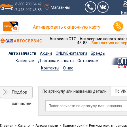
8 800 700 64 42
Магазины
+7 473 207 45 85
Ре
Активировать скидочную карту
Автосила СТО - Автосервис нового покол
45-85
Записаться на се
Автозапчасти
Акции
ONLINE-каталоги
Бренды
Клиентам
Доставка и оплата
Оптовикам
Контакты
О нас
По артикулу или названию детали
По VI
Подбор
запчастей
Главная
Каталог
Автозапчасти
Трансмиссия
Ремкомплекты трансм
>
>
>
>