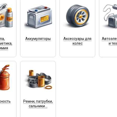
ла,
Аккумуляторы
Аксессуары для
Автоэле
метика,
колес
и те
имия
сность
Ремни, патрубки,
сальники...