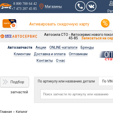
8 800 700 64 42
Магазины
+7 473 207 45 85
Ре
Активировать скидочную карту
Автосила СТО - Автосервис нового покол
45-85
Записаться на се
Автозапчасти
Акции
ONLINE-каталоги
Бренды
Клиентам
Доставка и оплата
Оптовикам
Контакты
О нас
По артикулу или названию детали
По VI
Подбор
запчастей
Главная
Каталог
>