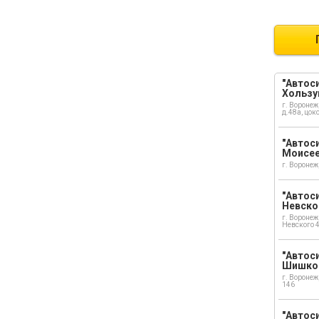
"Автоси
Хользу
г. Воронеж
д.48а, цок
"Автоси
Моисе
г. Воронеж
"Автоси
Невско
г. Воронеж
Невского 
"Автоси
Шишко
г. Воронеж
146
"Автос