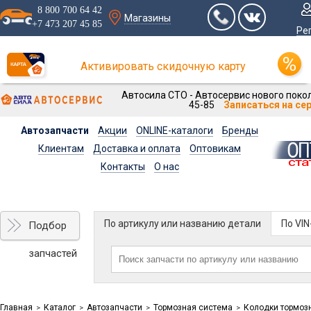
8 800 700 64 42
Магазины
+7 473 207 45 85
Ре
Активировать скидочную карту
Автосила СТО - Автосервис нового покол
45-85
Записаться на се
Автозапчасти
Акции
ONLINE-каталоги
Бренды
Клиентам
Доставка и оплата
Оптовикам
Контакты
О нас
По артикулу или названию детали
По VI
Подбор
запчастей
Главная
Каталог
Автозапчасти
Тормозная система
Колодки тормоз
>
>
>
>