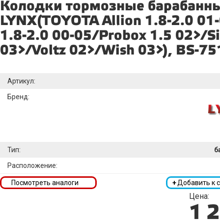
Колодки тормозные барабанн
LYNX(TOYOTA Allion 1.8-2.0 01
1.8-2.0 00-05/Probox 1.5 02>/Si
03>/Voltz 02>/Wish 03>), BS-75
Артикул:
Бренд:
Тип:
б
Расположение:
Посмотреть аналоги
+
Добавить к 
Цена:
1 