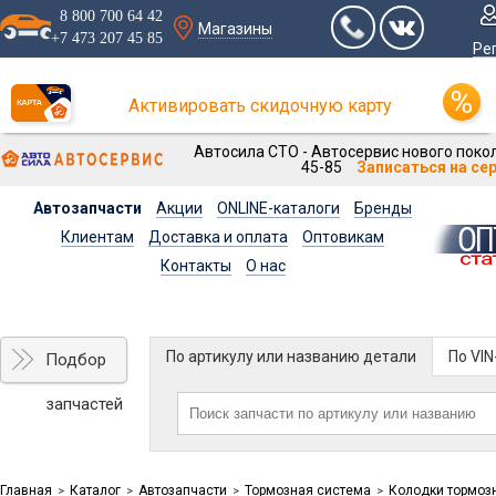
8 800 700 64 42
Магазины
+7 473 207 45 85
Ре
Активировать скидочную карту
Автосила СТО - Автосервис нового покол
45-85
Записаться на се
Автозапчасти
Акции
ONLINE-каталоги
Бренды
Клиентам
Доставка и оплата
Оптовикам
Контакты
О нас
По артикулу или названию детали
По VI
Подбор
запчастей
Главная
Каталог
Автозапчасти
Тормозная система
Колодки тормоз
>
>
>
>