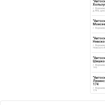
"Автоси
Хользу
г. Воронеж
д.48а, цок
"Автоси
Моисе
г. Воронеж
"Автоси
Невско
г. Воронеж
Невского 
"Автоси
Шишко
г. Воронеж
146
"Автос
Ленинс
174
г. Воронеж
174