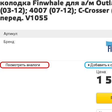
колодка Finwhale для а/м Outl
(03-12); 4007 (07-12); C-Crosser
перед. V1055
Артикул:
Бренд:
Посмотреть аналоги
+
Добавить к 
Цена:
1 