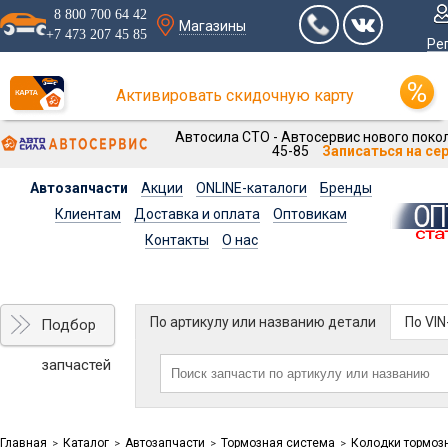
8 800 700 64 42
Магазины
+7 473 207 45 85
Ре
Активировать скидочную карту
Автосила СТО - Автосервис нового покол
45-85
Записаться на се
Автозапчасти
Акции
ONLINE-каталоги
Бренды
Клиентам
Доставка и оплата
Оптовикам
Контакты
О нас
По артикулу или названию детали
По VI
Подбор
запчастей
Главная
Каталог
Автозапчасти
Тормозная система
Колодки тормоз
>
>
>
>