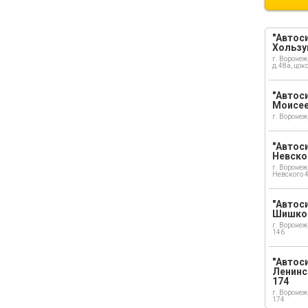
"Автоси
Хользу
г. Воронеж
д.48а, цок
"Автоси
Моисе
г. Воронеж
"Автоси
Невско
г. Воронеж
Невского 
"Автоси
Шишко
г. Воронеж
146
"Автос
Ленинс
174
г. Воронеж
174