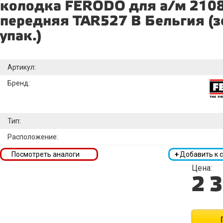
колодка FERODO для а/м 210
передняя TAR527 B Бельгия (з
упак.)
Артикул:
Бренд:
Тип:
Расположение:
Посмотреть аналоги
+
Добавить к 
Цена:
2 