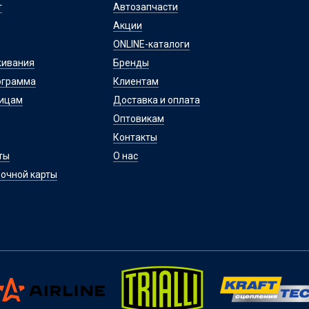
т
Автозапчасти
Акции
ONLINE-каталоги
живания
Бренды
ограмма
Клиентам
лицам
Доставка и оплата
Оптовикам
Контакты
ты
О нас
очной карты