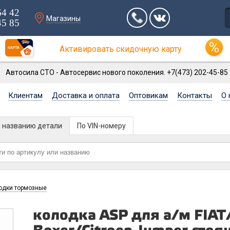
64 42
Магазины
45 85
Активировать скидочную карту
Автосила СТО - Автосервис нового поколения. +7(473) 202-45-85
Клиентам
Доставка и оплата
Оптовикам
Контакты
О 
и названию детали
По VIN-номеру
одки тормозные
колодка ASP для а/м FI