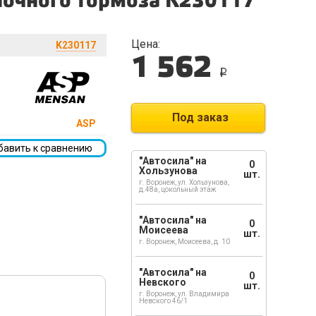
яночного тормоза K230117
Цена:
K230117
1 562
i
Под заказ
ASP
бавить к сравнению
"Автосила" на
0
Хользунова
шт.
г. Воронеж, ул. Хользунова,
д.48а, цокольный этаж
"Автосила" на
0
Моисеева
шт.
г. Воронеж, Моисеева, д. 10
"Автосила" на
0
Невского
шт.
г. Воронеж, ул. Владимира
Невского 46/1