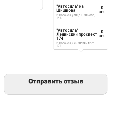
"Автосила" на
0
Шишкова
шт.
г. Воронеж, улица Шишкова,
146
"Автосила"
0
Ленинский проспект
шт.
174
г. Воронеж, Ленинский пр-т,
174
Отправить отзыв