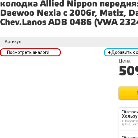
колодка Allied Nippon передня
Daewoo Nexia c 2006г, Matiz, 
Chev.Lanos ADB 0486 (VWA 232
Артикул:
Посмотреть аналоги
+
Добавить к 
Цена:
50
"Автоси
Хользу
г. Воронеж
д.48а, цок
"Автоси