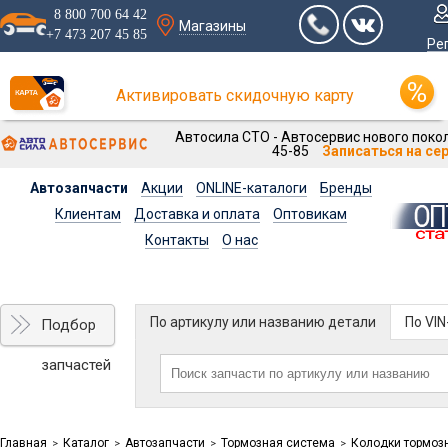
8 800 700 64 42
Магазины
+7 473 207 45 85
Ре
Активировать скидочную карту
Автосила СТО - Автосервис нового покол
45-85
Записаться на се
Автозапчасти
Акции
ONLINE-каталоги
Бренды
Клиентам
Доставка и оплата
Оптовикам
Контакты
О нас
По артикулу или названию детали
По VI
Подбор
запчастей
Главная
Каталог
Автозапчасти
Тормозная система
Колодки тормоз
>
>
>
>