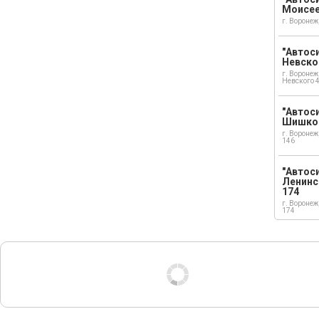
Моисе
г. Воронеж
"Автоси
Невско
г. Воронеж
Невского 
"Автоси
Шишко
г. Воронеж
146
"Автос
Ленинс
174
г. Воронеж
174