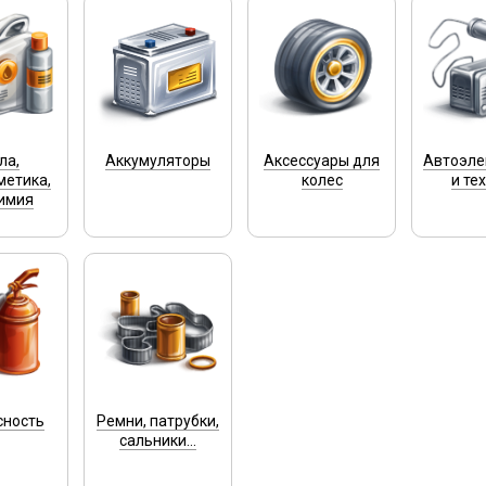
ла,
Аккумуляторы
Аксессуары для
Автоэле
метика,
колес
и те
имия
сность
Ремни, патрубки,
сальники...