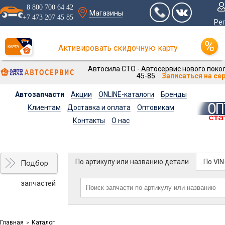
8 800 700 64 42
Магазины
+7 473 207 45 85
Ре
Активировать скидочную карту
Автосила СТО - Автосервис нового покол
45-85
Записаться на се
Автозапчасти
Акции
ONLINE-каталоги
Бренды
Клиентам
Доставка и оплата
Оптовикам
Контакты
О нас
По артикулу или названию детали
По VI
Подбор
запчастей
Главная
Каталог
>