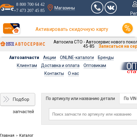
8 800 700 64 42
Магазины
+7 473 207 45 85
Ре
Активировать скидочную карту
Автосила СТО - Автосервис нового покол
45-85
Записаться на се
Автозапчасти
Акции
ONLINE-каталоги
Бренды
Клиентам
Доставка и оплата
Оптовикам
Контакты
О нас
По артикулу или названию детали
По VI
Подбор
запчастей
Главная
Каталог
>