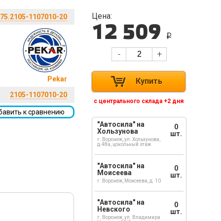
Цена:
75.2105-1107010-20
12 509
i
-
+
Pekar
Купить
2105-1107010-20
с центрального склада +2 дня
бавить к сравнению
"Автосила" на
0
Хользунова
шт.
г. Воронеж, ул. Хользунова,
д.48а, цокольный этаж
"Автосила" на
0
Моисеева
шт.
г. Воронеж, Моисеева, д. 10
"Автосила" на
0
Невского
шт.
г. Воронеж, ул. Владимира