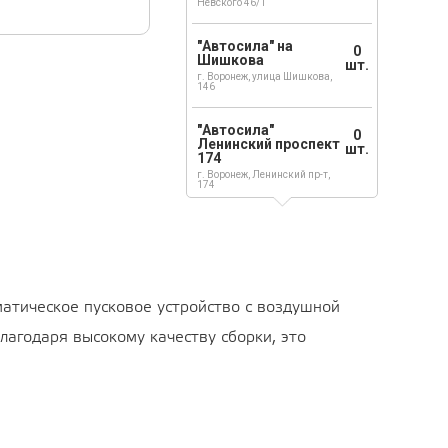
Невского 46/1
"Автосила" на
0
Шишкова
шт.
г. Воронеж, улица Шишкова,
146
"Автосила"
0
Ленинский проспект
шт.
174
г. Воронеж, Ленинский пр-т,
174
атическое пусковое устройство с воздушной
агодаря высокому качеству сборки, это