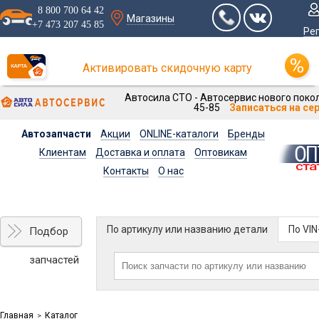
8 800 700 64 42
Магазины
+7 473 207 45 85
Ре
Активировать скидочную карту
Автосила СТО - Автосервис нового покол
45-85
Записаться на се
Автозапчасти
Акции
ONLINE-каталоги
Бренды
Клиентам
Доставка и оплата
Оптовикам
Контакты
О нас
По артикулу или названию детали
По VI
Подбор
запчастей
Главная
Каталог
>