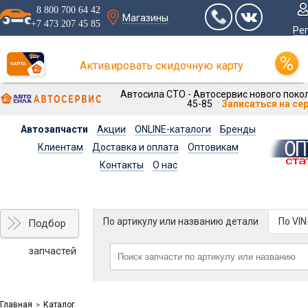
8 800 700 64 42
Магазины
+7 473 207 45 85
Ре
Активировать скидочную карту
Автосила СТО - Автосервис нового покол
45-85
Записаться на се
Автозапчасти
Акции
ONLINE-каталоги
Бренды
Клиентам
Доставка и оплата
Оптовикам
Контакты
О нас
По артикулу или названию детали
По VI
Подбор
запчастей
Главная
Каталог
>