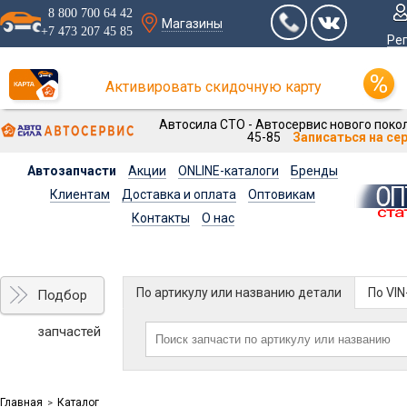
8 800 700 64 42
Магазины
+7 473 207 45 85
Ре
Активировать скидочную карту
Автосила СТО - Автосервис нового покол
45-85
Записаться на се
Автозапчасти
Акции
ONLINE-каталоги
Бренды
Клиентам
Доставка и оплата
Оптовикам
Контакты
О нас
По артикулу или названию детали
По VI
Подбор
запчастей
Главная
Каталог
>