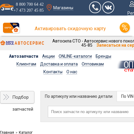
8 800 700 64 42
Магазины
+7 473 207 45 85
Ре
Активировать скидочную карту
Автосила СТО - Автосервис нового покол
45-85
Записаться на се
Автозапчасти
Акции
ONLINE-каталоги
Бренды
Клиентам
Доставка и оплата
Оптовикам
Контакты
О нас
По артикулу или названию детали
По VI
Подбор
запчастей
Главная
Каталог
>