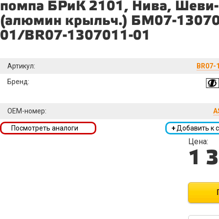
помпа БРиК 2101, Нива, Шеви
(алюмин крыльч.) БМ07-13070
01/BR07-1307011-01
Артикул:
BR07-
Бренд:
OEM-номер:
A
Посмотреть аналоги
+
Добавить к 
Цена:
1 