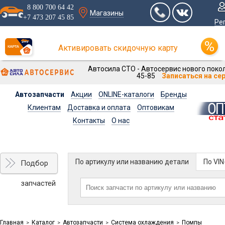
8 800 700 64 42
Магазины
+7 473 207 45 85
Ре
Активировать скидочную карту
Автосила СТО - Автосервис нового покол
45-85
Записаться на се
Автозапчасти
Акции
ONLINE-каталоги
Бренды
Клиентам
Доставка и оплата
Оптовикам
Контакты
О нас
По артикулу или названию детали
По VI
Подбор
запчастей
Главная
Каталог
Автозапчасти
Система охлаждения
Помпы
>
>
>
>