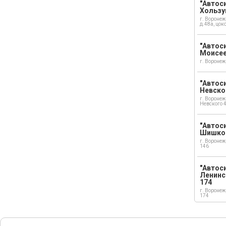
"Автоси
Хользу
г. Воронеж
д.48а, цок
"Автоси
Моисе
г. Воронеж
"Автоси
Невско
г. Воронеж
Невского 
"Автоси
Шишко
г. Воронеж
146
"Автос
Ленинс
174
г. Воронеж
174