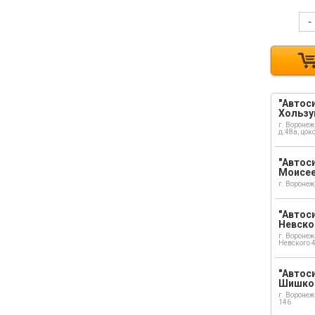
-
"Автоси
Хользу
г. Воронеж
д.48а, цок
"Автоси
Моисе
г. Воронеж
"Автоси
Невско
г. Воронеж
Невского 
"Автоси
Шишко
г. Воронеж
146