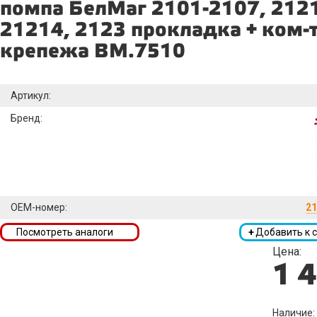
помпа БелМаг 2101-2107, 2121
21214, 2123 прокладка + ком-т
крепежа BM.7510
Артикул:
Бренд:
OEM-номер:
21
Посмотреть аналоги
+
Добавить к 
Цена:
1 
Наличие: