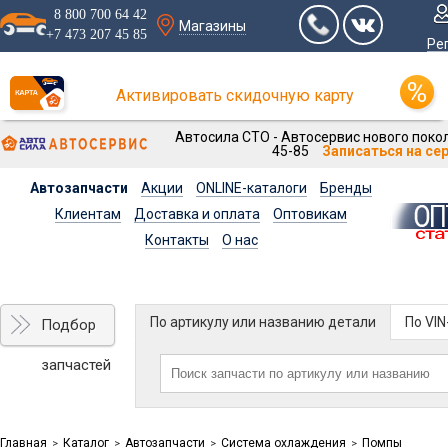
8 800 700 64 42
Магазины
+7 473 207 45 85
Ре
Активировать скидочную карту
Автосила СТО - Автосервис нового покол
45-85
Записаться на се
Автозапчасти
Акции
ONLINE-каталоги
Бренды
Клиентам
Доставка и оплата
Оптовикам
Контакты
О нас
По артикулу или названию детали
По VI
Подбор
запчастей
Главная
Каталог
Автозапчасти
Система охлаждения
Помпы
>
>
>
>