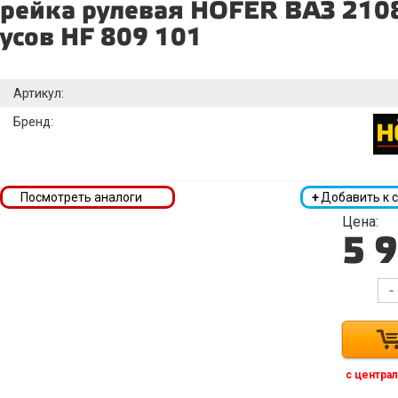
рейка рулевая HOFER ВАЗ 2108
усов HF 809 101
Артикул:
Бренд:
Посмотреть аналоги
+
Добавить к 
Цена:
5 
-
с централ