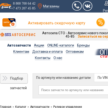
8 800 700 64 42
Магазины
+7 473 207 45 85
Ре
Активировать скидочную карту
Автосила СТО - Автосервис нового покол
45-85
Записаться на се
Автозапчасти
Акции
ONLINE-каталоги
Бренды
Клиентам
Доставка и оплата
Оптовикам
Контакты
О нас
По артикулу или названию детали
По VI
Подбор
запчастей
Главная
Каталог
Автозапчасти
Рулевое управление
>
>
>