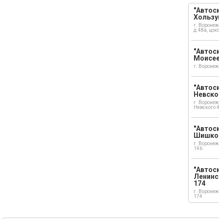
"Автоси
Хользу
г. Воронеж
д.48а, цок
"Автоси
Моисе
г. Воронеж
"Автоси
Невско
г. Воронеж
Невского 
"Автоси
Шишко
г. Воронеж
146
"Автос
Ленинс
174
г. Воронеж
174