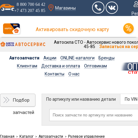
8 800 700 64 42
Магазины
+7 473 207 45 85
Ре
Активировать скидочную карту
Автосила СТО - Автосервис нового покол
45-85
Записаться на се
Автозапчасти
Акции
ONLINE-каталоги
Бренды
Клиентам
Доставка и оплата
Оптовикам
Контакты
О нас
По артикулу или названию детали
По VI
Подбор
запчастей
Главная
Каталог
Автозапчасти
Рулевое управление
>
>
>