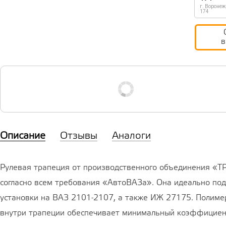
г. Воронеж
174
в
Описание
Отзывы
Аналоги
Рулевая трапеция от производственного объединения «Т
согласно всем требования «АвтоВАЗа». Она идеально под
установки на ВАЗ 2101-2107, а также ИЖ 27175. Полим
внутри трапеции обеспечивает минимальный коэффициент