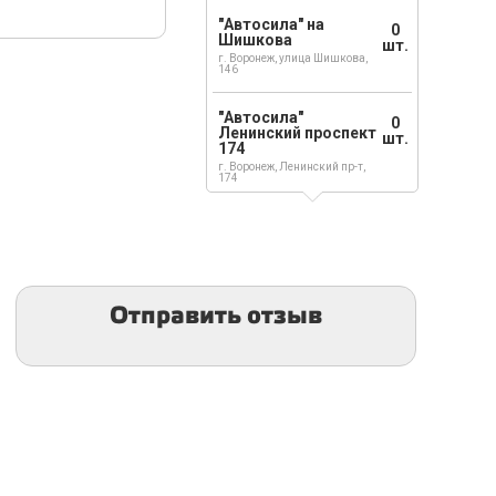
"Автосила" на
0
Шишкова
шт.
г. Воронеж, улица Шишкова,
146
"Автосила"
0
Ленинский проспект
шт.
174
г. Воронеж, Ленинский пр-т,
174
Отправить отзыв