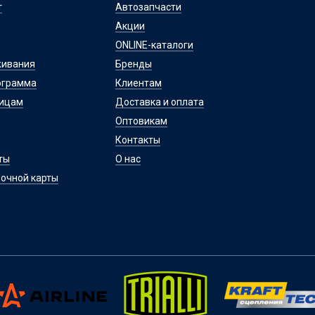
т
Автозапчасти
Акции
ONLINE-каталоги
живания
Бренды
ограмма
Клиентам
лицам
Доставка и оплата
Оптовикам
Контакты
ты
О нас
очной карты