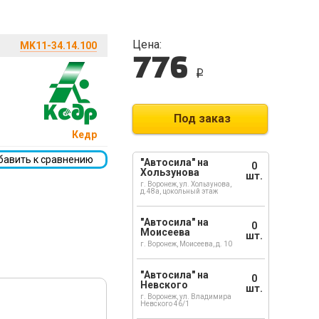
Цена:
MK11-34.14.100
776
i
Под заказ
Кедр
бавить к сравнению
"Автосила" на
0
Хользунова
шт.
г. Воронеж, ул. Хользунова,
д.48а, цокольный этаж
"Автосила" на
0
Моисеева
шт.
г. Воронеж, Моисеева, д. 10
"Автосила" на
0
Невского
шт.
г. Воронеж, ул. Владимира
Невского 46/1