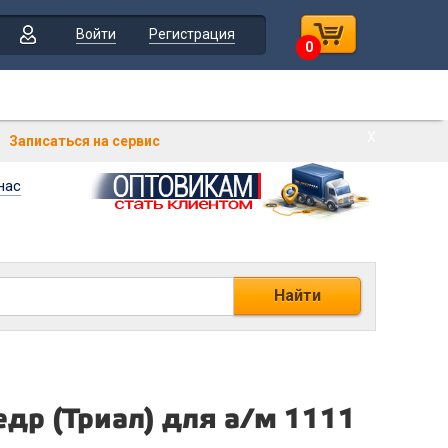
Войти
Регистрация
0
Х
Записаться на сервис
нас
Найти
едр (Триал) для а/м 1111