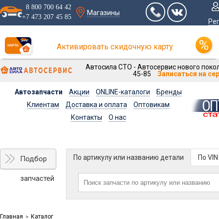
8 800 700 64 42
Магазины
+7 473 207 45 85
Ре
Активировать скидочную карту
Автосила СТО - Автосервис нового покол
45-85
Записаться на се
Автозапчасти
Акции
ONLINE-каталоги
Бренды
Клиентам
Доставка и оплата
Оптовикам
Контакты
О нас
По артикулу или названию детали
По VI
Подбор
запчастей
Главная
Каталог
>