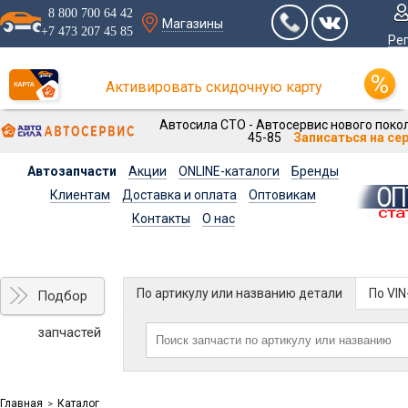
8 800 700 64 42
Магазины
+7 473 207 45 85
Ре
Активировать скидочную карту
Автосила СТО - Автосервис нового покол
45-85
Записаться на се
Автозапчасти
Акции
ONLINE-каталоги
Бренды
Клиентам
Доставка и оплата
Оптовикам
Контакты
О нас
По артикулу или названию детали
По VI
Подбор
запчастей
Главная
Каталог
>